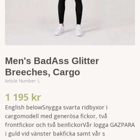
Men's BadAss Glitter
Breeches, Cargo
Article Number:
L
1 195 kr
English belowSnygga svarta ridbyxor i
cargomodell med generösa fickor, två
frontfickor och två benfickorVår logga GAZPARA
i guld vid vänster bakficka samt vår s