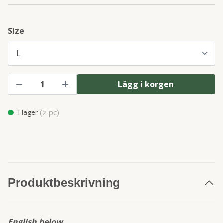
Size
Lägg i korgen
(
pc)
I lager
2
Produktbeskrivning
English below