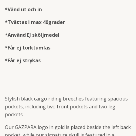
*Vänd ut och in
*Tvättas i max 40grader
*Använd EJ sköljmedel
*Får ej torktumlas
*Får ej strykas
Stylish black cargo riding breeches featuring spacious
pockets, including two front pockets and two leg
pockets.
Our GAZPARA logo in gold is placed beside the left back
pocket, while our signature skull is featured in a