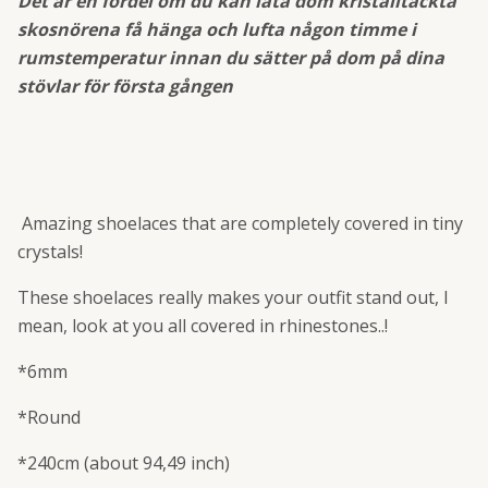
Det är en fördel om du kan låta dom kristalltäckta
skosnörena få hänga och lufta någon timme i
rumstemperatur innan du sätter på dom på dina
stövlar för första gången
Amazing shoelaces that are completely covered in tiny
crystals!
These shoelaces really makes your outfit stand out, I
mean, look at you all covered in rhinestones..!
*6mm
*Round
*240cm (about 94,49 inch)