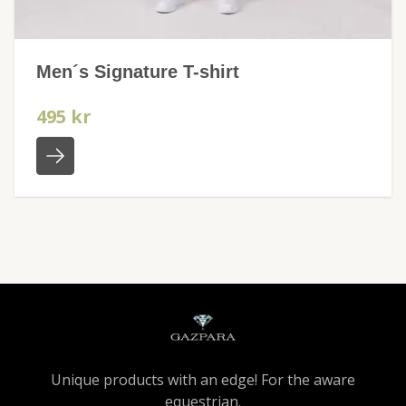
Men´s Signature T-shirt
495 kr
Unique products with an edge! For the aware
equestrian.