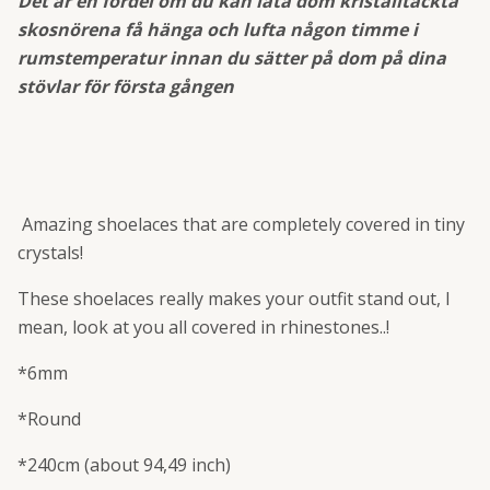
Det är en fördel om du kan låta dom kristalltäckta
skosnörena få hänga och lufta någon timme i
rumstemperatur innan du sätter på dom på dina
stövlar för första gången
Amazing shoelaces that are completely covered in tiny
crystals!
These shoelaces really makes your outfit stand out, I
mean, look at you all covered in rhinestones..!
*6mm
*Round
*240cm (about 94,49 inch)