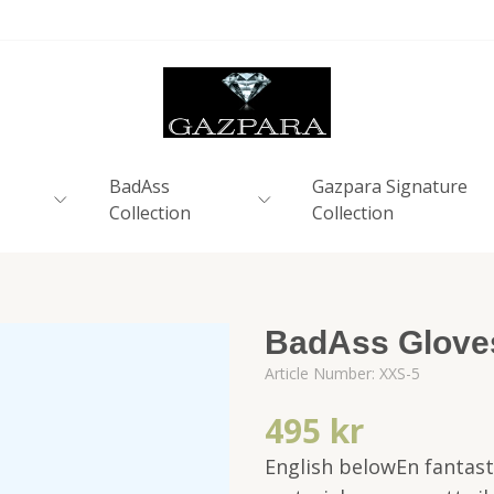
BadAss
Gazpara Signature
Collection
Collection
BadAss Glove
Article Number:
XXS-5
495 kr
English belowEn fantasti