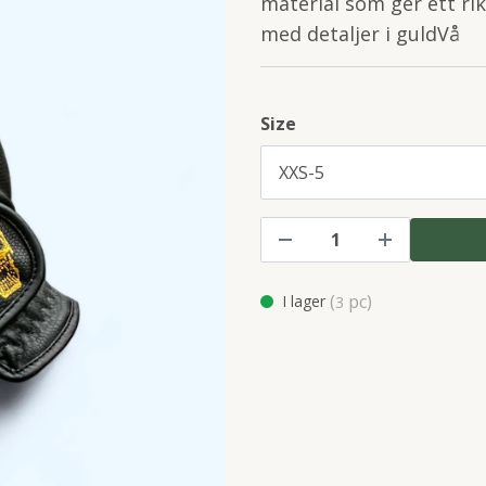
material som ger ett ri
med detaljer i guldVå
Size
(
pc)
I lager
3