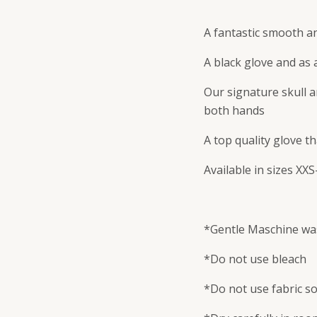
A fantastic smooth an
A black glove and as 
Our signature skull a
both hands
A top quality glove th
Available in sizes XXS
*Gentle Maschine was
*Do not use bleach
*Do not use fabric s