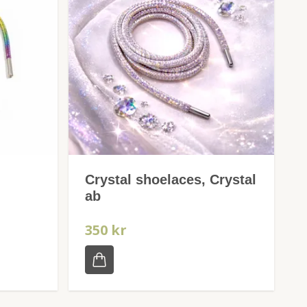
Crystal shoelaces, Crystal
ab
350 kr