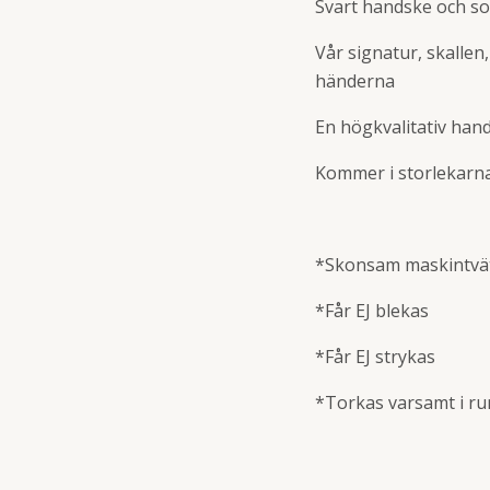
Svart handske och som
Vår signatur, skallen
händerna
En högkvalitativ hand
Kommer i storlekarna 
*Skonsam maskintvät
*Får EJ blekas
*Får EJ strykas
*Torkas varsamt i
ru