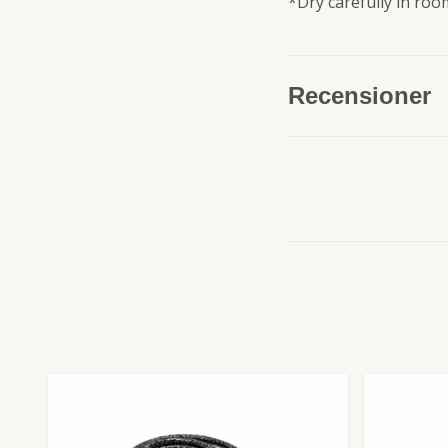
*Dry carefully in ro
Recensioner