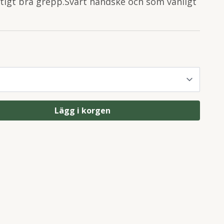
ktigt bra grepp.Svart handske och som vanligt
Lägg i korgen